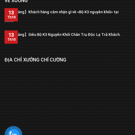
VỀ XƯỞNG
【Trả hàng】Khách hàng cảm nhận gì về «Bộ K3 nguyên khối» tại
13
xưởng?
Th10
13
【Trả hàng】Siêu Bộ K3 Nguyên Khối Chân Trụ Độc Lạ Trả Khách.
Th10
ĐỊA CHỈ XƯỞNG CHÍ CƯỜNG