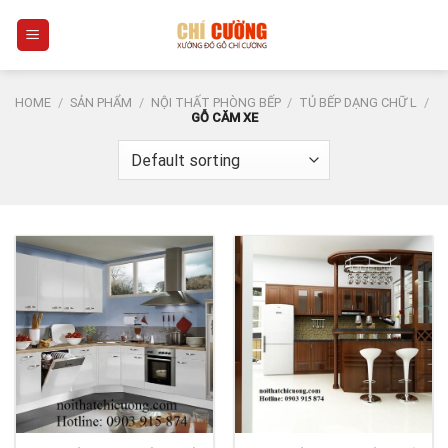
Skip
0
to
content
HOME
/
SẢN PHẨM
/
NỘI THẤT PHÒNG BẾP
/
TỦ BẾP DẠNG CHỮ L
/
GỖ CĂM XE