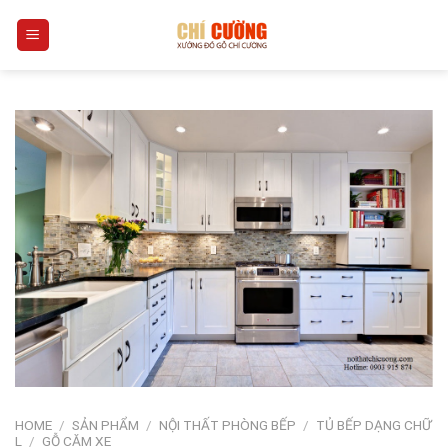
Skip
0
to
content
HOME
/
SẢN PHẨM
/
NỘI THẤT PHÒNG BẾP
/
TỦ BẾP DẠNG CHỮ
L
/
GỖ CĂM XE