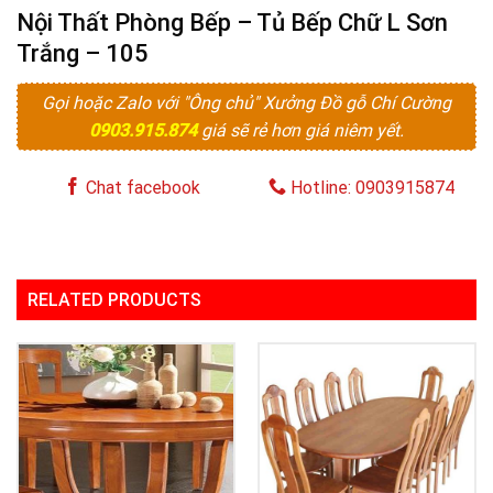
Nội Thất Phòng Bếp – Tủ Bếp Chữ L Sơn
Trắng – 105
Gọi hoặc Zalo với "Ông chủ" Xưởng Đồ gỗ Chí Cường
0903.915.874
giá sẽ rẻ hơn giá niêm yết.
Chat facebook
Hotline: 0903915874
RELATED PRODUCTS