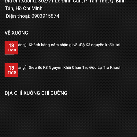
Địa chỉ Xưởng: 302/71 Lê Đình Cẩn, P. Tân Tạo, Q. Bình
Tân, Hồ Chí Minh
Điện thoại:
0903915874
VỀ XƯỞNG
【Trả hàng】Khách hàng cảm nhận gì về «Bộ K3 nguyên khối» tại
13
xưởng?
Th10
13
【Trả hàng】Siêu Bộ K3 Nguyên Khối Chân Trụ Độc Lạ Trả Khách.
Th10
ĐỊA CHỈ XƯỞNG CHÍ CƯỜNG