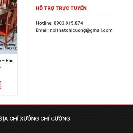
HỖ TRỢ TRỰC TUYẾN
Hotline: 0903.915.874
Email: noithatchicuong@gmail.com
p – Bàn
2
ĐỊA CHỈ XƯỞNG CHÍ CƯỜNG