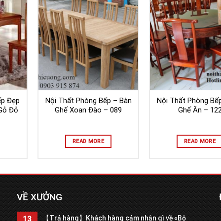
ếp Đẹp
Nội Thất Phòng Bếp – Bàn
Nội Thất Phòng Bế
 Gỏ Đỏ
Ghế Xoan Đào – 089
Ghế Ăn – 12
READ MORE
READ MORE
VỀ XƯỞNG
【Trả hàng】Khách hàng cảm nhận gì về «Bộ
13