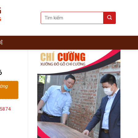
Search
for:
HỆ
6
ường
15874