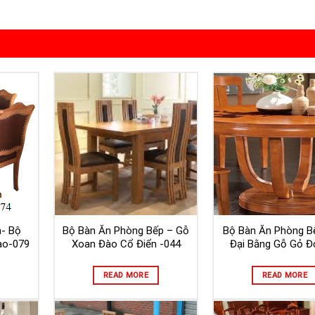
n- Bộ
Bộ Bàn Ăn Phòng Bếp – Gỗ
Bộ Bàn Ăn Phòng B
ào-079
Xoan Đào Cổ Điển -044
Đại Bằng Gỗ Gỏ Đ
READ MORE
READ MORE