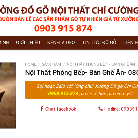
RÌNH
GIỚI THIỆU
KÊNH VIDEO
TIN TỨC ĐỒ GỖ
LIÊN 
HOME
/
SẢN PHẨM
/
NỘI THẤT PHÒNG BẾP
/
BÀN GHẾ ĂN
Nội Thất Phòng Bếp- Bàn Ghế Ăn- 08
Gọi hoặc Zalo với "Ông chủ" Xưởng Đồ gỗ Chí C
0903.915.874
giá sẽ rẻ hơn giá niêm yết.
Chat facebook
Hotline: 09039