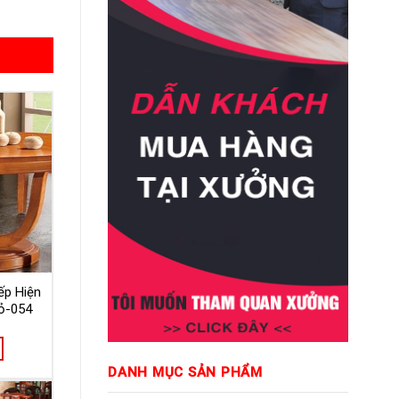
ếp Hiện
ỏ-054
DANH MỤC SẢN PHẨM