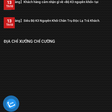
【Trả hàng】Khách hàng cảm nhận gì về «Bộ K3 nguyên khối» tại
13
xưởng?
Th10
13
【Trả hàng】Siêu Bộ K3 Nguyên Khối Chân Trụ Độc Lạ Trả Khách.
Th10
ĐỊA CHỈ XƯỞNG CHÍ CƯỜNG