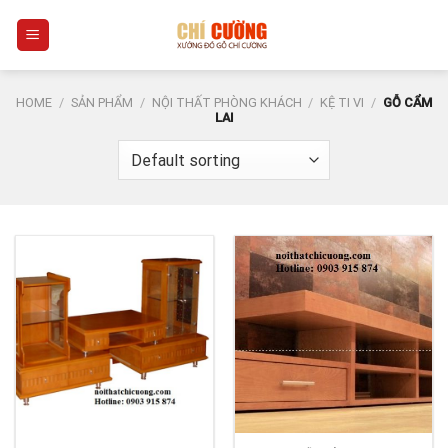
Skip
0
to
content
HOME
/
SẢN PHẨM
/
NỘI THẤT PHÒNG KHÁCH
/
KỆ TI VI
/
GỖ CẨM
LAI