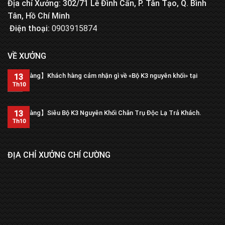
Địa chỉ Xưởng: 302/71 Lê Đình Cẩn, P. Tân Tạo, Q. Bình
Tân, Hồ Chí Minh
Điện thoại:
0903915874
VỀ XƯỞNG
【Trả hàng】Khách hàng cảm nhận gì về «Bộ K3 nguyên khối» tại
13
xưởng?
Th10
13
【Trả hàng】Siêu Bộ K3 Nguyên Khối Chân Trụ Độc Lạ Trả Khách.
Th10
ĐỊA CHỈ XƯỞNG CHÍ CƯỜNG