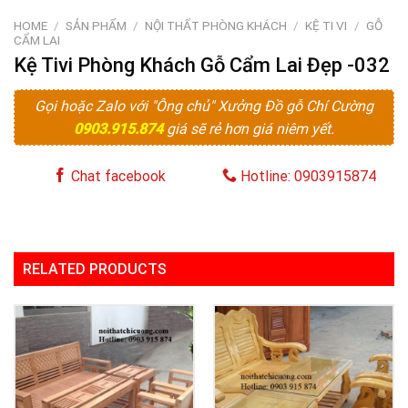
HOME
/
SẢN PHẨM
/
NỘI THẤT PHÒNG KHÁCH
/
KỆ TI VI
/
GỖ
CẨM LAI
Kệ Tivi Phòng Khách Gỗ Cẩm Lai Đẹp -032
Gọi hoặc Zalo với "Ông chủ" Xưởng Đồ gỗ Chí Cường
0903.915.874
giá sẽ rẻ hơn giá niêm yết.
Chat facebook
Hotline: 0903915874
RELATED PRODUCTS