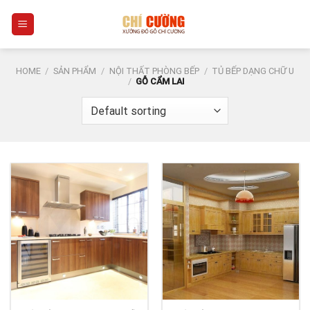
Skip
0
to
content
HOME
/
SẢN PHẨM
/
NỘI THẤT PHÒNG BẾP
/
TỦ BẾP DẠNG CHỮ U
/
GỖ CẨM LAI