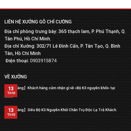
LIÊN HỆ XƯỞNG GỖ CHÍ CƯỜNG
Địa chỉ phòng trưng bày: 365 thạch lam, P. Phú Thạnh, Q.
Tân Phú, Hồ Chí Minh.
Địa chỉ Xưởng: 302/71 Lê Đình Cẩn, P. Tân Tạo, Q. Bình
Tân, Hồ Chí Minh
Điện thoại:
0903915874
VỀ XƯỞNG
【Trả hàng】Khách hàng cảm nhận gì về «Bộ K3 nguyên khối» tại
13
xưởng?
Th10
13
【Trả hàng】Siêu Bộ K3 Nguyên Khối Chân Trụ Độc Lạ Trả Khách.
Th10