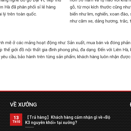
làng nghề đồ gỗ Đại Vĩ, tiếp thu
hơn 30 năm và tự hào với khả 
n Hà đã phân phối sỉ lẻ hàng
gỗ, từ mọi kích thước cũng như 
 lý trên toàn quốc.
biến như lim, nghiến, xoan đào,
như căm xe, dảng hương, trắc,
nh mẽ ở các mảng hoạt động như: Sản xuất, mua bán và đóng phản cỡ
ấp thế giới đồ nội thất gia đình phong phú, đa dạng. Đến với Liên Hà
 yêu cầu; bảo hành trên từng sản phẩm; khách hàng luôn nhận được 
VỀ XƯỞNG
【Trả hàng】Khách hàng cảm nhận gì về «Bộ
13
Th10
K3 nguyên khối» tại xưởng?