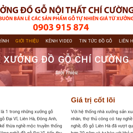
RÌNH
GIỚI THIỆU
KÊNH VIDEO
TIN TỨC ĐỒ GỖ
LIÊN 
XƯỞNG ĐỒ GỖ CHÍ CƯỜNG
Giới Thiệu
Giá trị cốt lõi
là 1 trong những xưởng gỗ
Với hệ thống nhà xưởng sản xuấ
gỗ Đại Vĩ, Liên Hà, Đông Anh,
nhân, thợ thủ công có tay ngh
 kế thừa nghề mộc truyền thống
nghề, đồ gỗ Liên Hà đã vượt qu