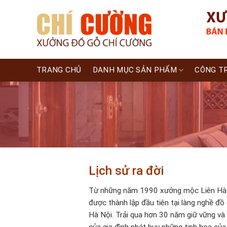
Skip
to
content
TRANG CHỦ
DANH MỤC SẢN PHẨM
CÔNG T
Lịch sử ra đời
Từ những năm 1990 xưởng mộc Liên Hà 
được thành lập đầu tiên tại làng nghề đồ 
Hà Nội. Trải qua hơn 30 năm giữ vững và