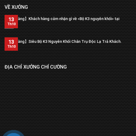
VỀ XƯỞNG
【Trả hàng】Khách hàng cảm nhận gì về «Bộ K3 nguyên khối» tại
13
xưởng?
Th10
13
【Trả hàng】Siêu Bộ K3 Nguyên Khối Chân Trụ Độc Lạ Trả Khách.
Th10
ĐỊA CHỈ XƯỞNG CHÍ CƯỜNG