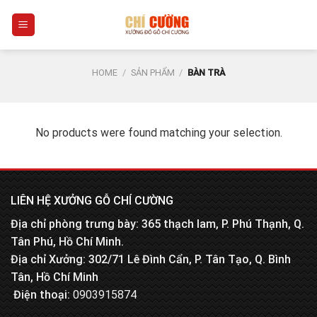
Skip
0
to
content
HOME
/
SẢN PHẨM
/
BÀN TRÀ
No products were found matching your selection.
LIÊN HỆ XƯỞNG GỖ CHÍ CƯỜNG
Địa chỉ phòng trưng bày: 365 thạch lam, P. Phú Thạnh, Q.
Tân Phú, Hồ Chí Minh.
Địa chỉ Xưởng: 302/71 Lê Đình Cẩn, P. Tân Tạo, Q. Bình
Tân, Hồ Chí Minh
Điện thoại:
0903915874