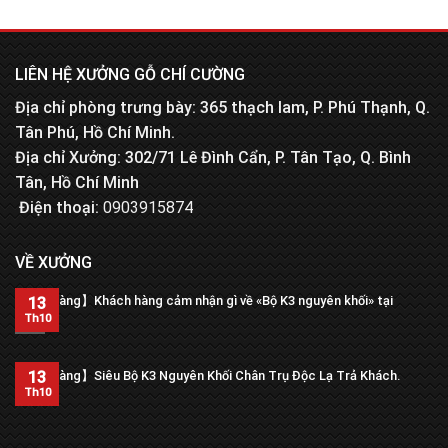
LIÊN HỆ XƯỞNG GỖ CHÍ CƯỜNG
Địa chỉ phòng trưng bày: 365 thạch lam, P. Phú Thạnh, Q.
Tân Phú, Hồ Chí Minh.
Địa chỉ Xưởng: 302/71 Lê Đình Cẩn, P. Tân Tạo, Q. Bình
Tân, Hồ Chí Minh
Điện thoại:
0903915874
VỀ XƯỞNG
【Trả hàng】Khách hàng cảm nhận gì về «Bộ K3 nguyên khối» tại
13
xưởng?
Th10
13
【Trả hàng】Siêu Bộ K3 Nguyên Khối Chân Trụ Độc Lạ Trả Khách.
Th10