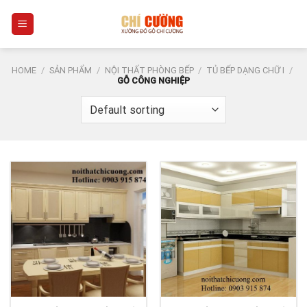
Skip
0
to
content
HOME
/
SẢN PHẨM
/
NỘI THẤT PHÒNG BẾP
/
TỦ BẾP DẠNG CHỮ I
/
GỖ CÔNG NGHIỆP