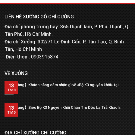
LIÊN HỆ XƯỞNG GỖ CHÍ CƯỜNG
Địa chỉ phòng trưng bày: 365 thạch lam, P. Phú Thạnh, Q.
Tân Phú, Hồ Chí Minh.
Địa chỉ Xưởng: 302/71 Lê Đình Cẩn, P. Tân Tạo, Q. Bình
Tân, Hồ Chí Minh
Điện thoại:
0903915874
VỀ XƯỞNG
【Trả hàng】Khách hàng cảm nhận gì về «Bộ K3 nguyên khối» tại
13
xưởng?
Th10
13
【Trả hàng】Siêu Bộ K3 Nguyên Khối Chân Trụ Độc Lạ Trả Khách.
Th10
ĐỊA CHỈ XƯỞNG CHÍ CƯỜNG