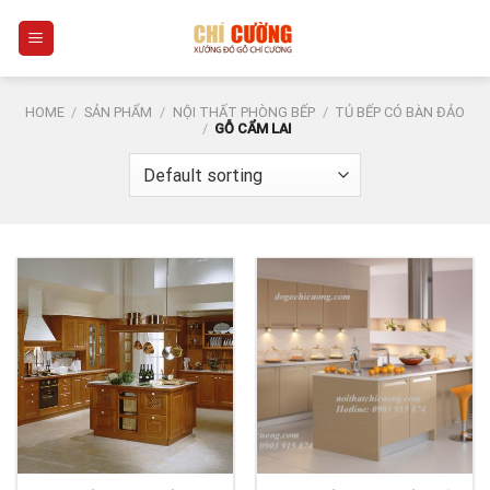
Skip
0
to
content
HOME
/
SẢN PHẨM
/
NỘI THẤT PHÒNG BẾP
/
TỦ BẾP CÓ BÀN ĐẢO
/
GỖ CẨM LAI