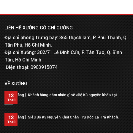
LIÊN HỆ XƯỞNG GỖ CHÍ CƯỜNG
Địa chỉ phòng trưng bày: 365 thạch lam, P. Phú Thạnh, Q.
Tân Phú, Hồ Chí Minh.
Địa chỉ Xưởng: 302/71 Lê Đình Cẩn, P. Tân Tạo, Q. Bình
Tân, Hồ Chí Minh
Điện thoại:
0903915874
VỀ XƯỞNG
【Trả hàng】Khách hàng cảm nhận gì về «Bộ K3 nguyên khối» tại
13
xưởng?
Th10
13
【Trả hàng】Siêu Bộ K3 Nguyên Khối Chân Trụ Độc Lạ Trả Khách.
Th10