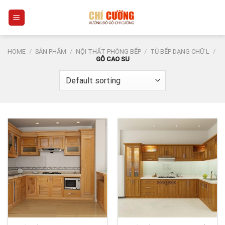
Skip
0
to
content
HOME
/
SẢN PHẨM
/
NỘI THẤT PHÒNG BẾP
/
TỦ BẾP DẠNG CHỮ L
/
GỖ CAO SU