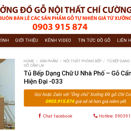
RÌNH
GIỚI THIỆU
KÊNH VIDEO
TIN TỨC ĐỒ GỖ
LIÊN 
HOME
/
SẢN PHẨM
/
NỘI THẤT PHÒNG BẾP
/
TỦ BẾP DẠNG
GỖ CẨM LAI
Tủ Bếp Dạng Chữ U Nhà Phố – Gỗ Cẩ
Hiện Đại -033
Gọi hoặc Zalo với "Ông chủ" Xưởng Đồ gỗ Chí C
0903.915.874
giá sẽ rẻ hơn giá niêm yết.
Chat facebook
Hotline: 09039