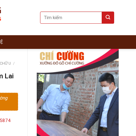
Search
for:
HỆ
 CHỮ U
/
m Lai
ường
15874