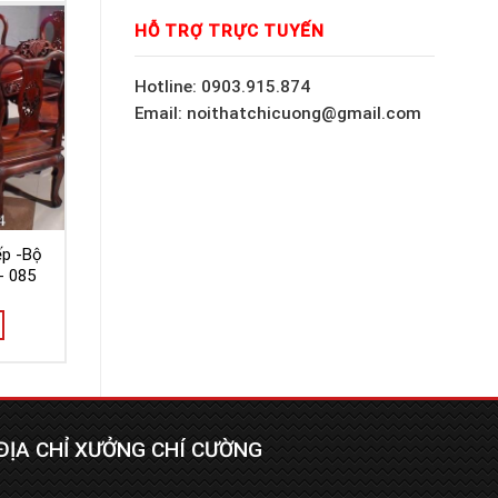
HỖ TRỢ TRỰC TUYẾN
Hotline: 0903.915.874
Email: noithatchicuong@gmail.com
ếp -Bộ
- 085
ĐỊA CHỈ XƯỞNG CHÍ CƯỜNG