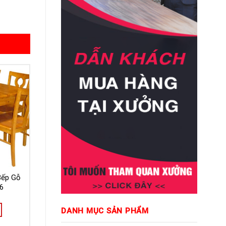
Bếp Gỗ
6
DANH MỤC SẢN PHẨM