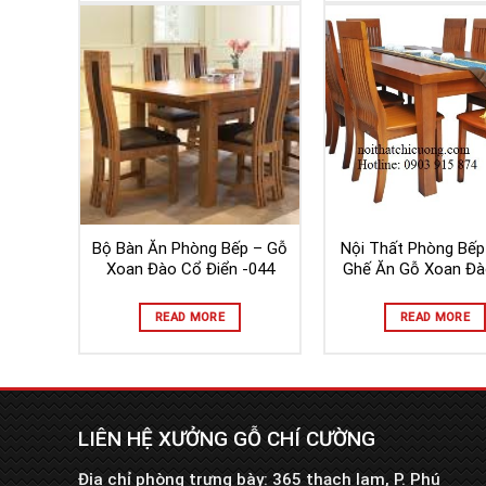
Bộ Bàn Ăn Phòng Bếp – Gỗ
Nội Thất Phòng Bếp
Xoan Đào Cổ Điển -044
Ghế Ăn Gỗ Xoan Đà
READ MORE
READ MORE
LIÊN HỆ XƯỞNG GỖ CHÍ CƯỜNG
Địa chỉ phòng trưng bày: 365 thạch lam, P. Phú