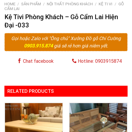
HOME
/
SẢN PHẨM
/
NỘI THẤT PHÒNG KHÁCH
/
KỆ TI VI
/
GỖ
CẨM LAI
Kệ Tivi Phòng Khách – Gỗ Cẩm Lai Hiện
Đại -033
Gọi hoặc Zalo với "Ông chủ" Xưởng Đồ gỗ Chí Cường
0903.915.874
giá sẽ rẻ hơn giá niêm yết.
Chat facebook
Hotline: 0903915874
RELATED PRODUCTS