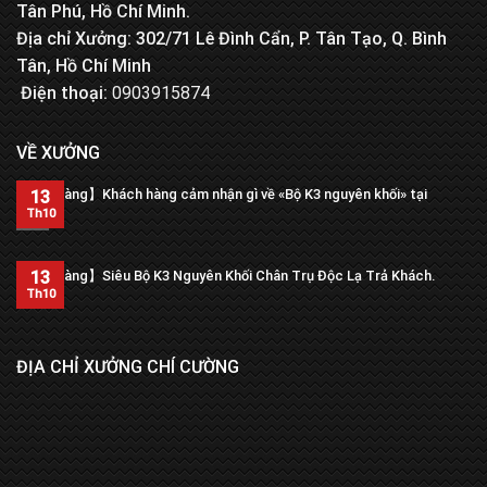
Tân Phú, Hồ Chí Minh.
Địa chỉ Xưởng: 302/71 Lê Đình Cẩn, P. Tân Tạo, Q. Bình
Tân, Hồ Chí Minh
Điện thoại:
0903915874
VỀ XƯỞNG
【Trả hàng】Khách hàng cảm nhận gì về «Bộ K3 nguyên khối» tại
13
xưởng?
Th10
13
【Trả hàng】Siêu Bộ K3 Nguyên Khối Chân Trụ Độc Lạ Trả Khách.
Th10
ĐỊA CHỈ XƯỞNG CHÍ CƯỜNG