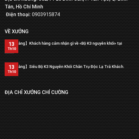
Tân, Hồ Chí Minh
Điện thoại:
0903915874
VỀ XƯỞNG
【Trả hàng】Khách hàng cảm nhận gì về «Bộ K3 nguyên khối» tại
13
xưởng?
Th10
13
【Trả hàng】Siêu Bộ K3 Nguyên Khối Chân Trụ Độc Lạ Trả Khách.
Th10
ĐỊA CHỈ XƯỞNG CHÍ CƯỜNG