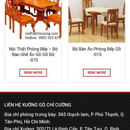
Nội Thất Phòng Bếp – Bộ
Bộ Bàn Ăn Phòng Bếp Gỗ
Bàn Ghế Ăn Gỗ Gõ Đỏ
-015
-073
READ MORE
READ MORE
LIÊN HỆ XƯỞNG GỖ CHÍ CƯỜNG
Địa chỉ phòng trưng bày: 365 thạch lam, P. Phú Thạnh, Q.
Tân Phú, Hồ Chí Minh.
Địa chỉ Xưởng: 302/71 Lê Đình Cẩn, P. Tân Tạo, Q. Bình