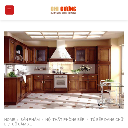
Skip
0
to
content
HOME
/
SẢN PHẨM
/
NỘI THẤT PHÒNG BẾP
/
TỦ BẾP DẠNG CHỮ
L
/
GỖ CĂM XE