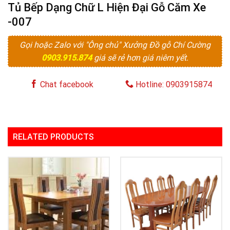
Tủ Bếp Dạng Chữ L Hiện Đại Gỗ Căm Xe
-007
Gọi hoặc Zalo với "Ông chủ" Xưởng Đồ gỗ Chí Cường
0903.915.874
giá sẽ rẻ hơn giá niêm yết.
Chat facebook
Hotline: 0903915874
RELATED PRODUCTS