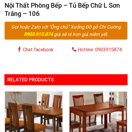
Nội Thất Phòng Bếp – Tủ Bếp Chữ L Sơn
Trắng – 106
Gọi hoặc Zalo với "Ông chủ" Xưởng Đồ gỗ Chí Cường
0903.915.874
giá sẽ rẻ hơn giá niêm yết.
Chat facebook
Hotline: 0903915874
RELATED PRODUCTS