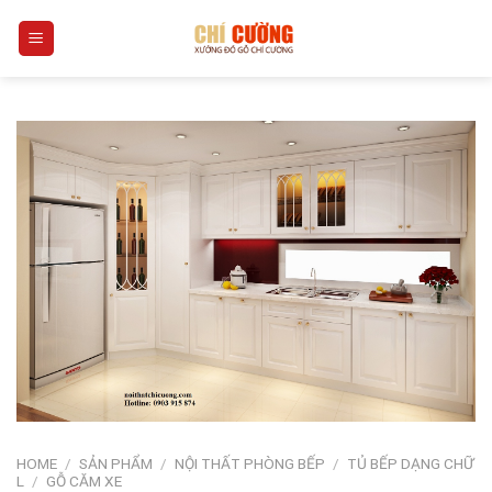
Skip
0
to
content
HOME
/
SẢN PHẨM
/
NỘI THẤT PHÒNG BẾP
/
TỦ BẾP DẠNG CHỮ
L
/
GỖ CĂM XE