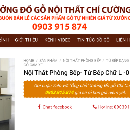
RÌNH
GIỚI THIỆU
KÊNH VIDEO
TIN TỨC ĐỒ GỖ
LIÊN 
HOME
/
SẢN PHẨM
/
NỘI THẤT PHÒNG BẾP
/
TỦ BẾP DẠNG
GỖ CĂM XE
Nội Thất Phòng Bếp- Tử Bếp Chữ L -
Gọi hoặc Zalo với "Ông chủ" Xưởng Đồ gỗ Chí C
0903.915.874
giá sẽ rẻ hơn giá niêm yết.
Chat facebook
Hotline: 09039