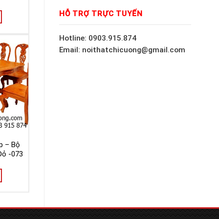
HỖ TRỢ TRỰC TUYẾN
Hotline: 0903.915.874
Email: noithatchicuong@gmail.com
p – Bộ
Đỏ -073