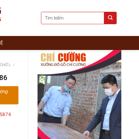
Search
for:
HỆ
 CHỮ L
/
086
ường
15874