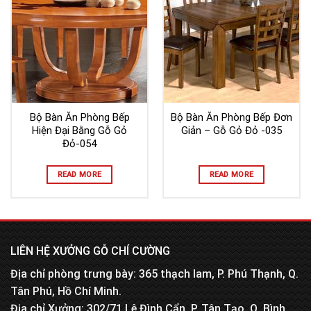
Bộ Bàn Ăn Phòng Bếp
Bộ Bàn Ăn Phòng Bếp Đơn
Hiện Đại Bằng Gỗ Gỏ
Giản – Gỗ Gỏ Đỏ -035
Đỏ-054
READ MORE
READ MORE
LIÊN HỆ XƯỞNG GỖ CHÍ CƯỜNG
Địa chỉ phòng trưng bày: 365 thạch lam, P. Phú Thạnh, Q.
Tân Phú, Hồ Chí Minh.
Địa chỉ Xưởng: 302/71 Lê Đình Cẩn, P. Tân Tạo, Q. Bình