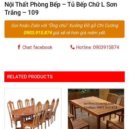
Nội Thất Phòng Bếp – Tủ Bếp Chữ L Sơn
Trắng – 109
Gọi hoặc Zalo với "Ông chủ" Xưởng Đồ gỗ Chí Cường
0903.915.874
giá sẽ rẻ hơn giá niêm yết.
Chat facebook
Hotline: 0903915874
RELATED PRODUCTS