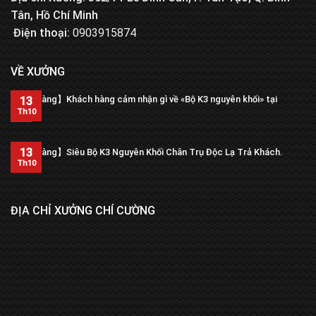
Tân, Hồ Chí Minh
Điện thoại:
0903915874
VỀ XƯỞNG
【Trả hàng】Khách hàng cảm nhận gì về «Bộ K3 nguyên khối» tại
13
xưởng?
Th10
13
【Trả hàng】Siêu Bộ K3 Nguyên Khối Chân Trụ Độc Lạ Trả Khách.
Th10
ĐỊA CHỈ XƯỞNG CHÍ CƯỜNG