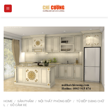
Skip
0
to
content
HOME
/
SẢN PHẨM
/
NỘI THẤT PHÒNG BẾP
/
TỦ BẾP DẠNG CHỮ
L
/
GỖ CĂM XE