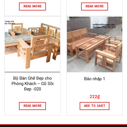
READ MORE
READ MORE
Bộ Bàn Ghế Đẹp cho
Bảo nhập 1
Phòng Khách – Gồ Sồi
Đẹp -020
222
₫
READ MORE
ADD TO CART