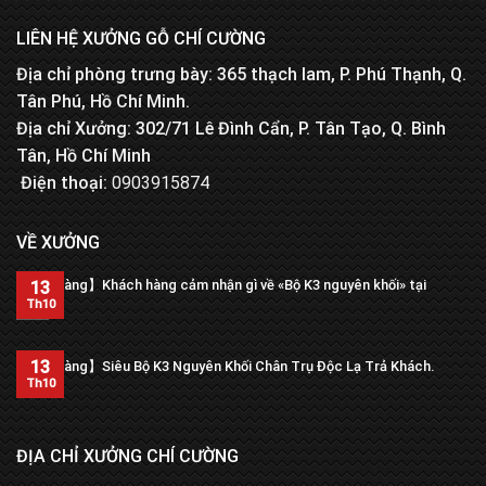
LIÊN HỆ XƯỞNG GỖ CHÍ CƯỜNG
Địa chỉ phòng trưng bày: 365 thạch lam, P. Phú Thạnh, Q.
Tân Phú, Hồ Chí Minh.
Địa chỉ Xưởng: 302/71 Lê Đình Cẩn, P. Tân Tạo, Q. Bình
Tân, Hồ Chí Minh
Điện thoại:
0903915874
VỀ XƯỞNG
【Trả hàng】Khách hàng cảm nhận gì về «Bộ K3 nguyên khối» tại
13
xưởng?
Th10
13
【Trả hàng】Siêu Bộ K3 Nguyên Khối Chân Trụ Độc Lạ Trả Khách.
Th10
ĐỊA CHỈ XƯỞNG CHÍ CƯỜNG