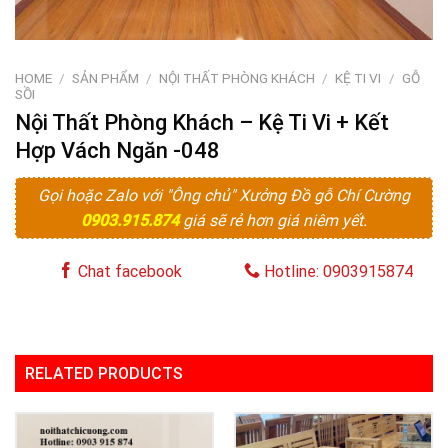
HOME
/
SẢN PHẨM
/
NỘI THẤT PHÒNG KHÁCH
/
KỆ TI VI
/
GỖ
SỒI
Nội Thất Phòng Khách – Kệ Ti Vi + Kết
Hợp Vách Ngăn -048
Gọi hoặc Zalo với "Ông chủ" Xưởng Đồ gỗ Chí Cường
0903.915.874
giá sẽ rẻ hơn giá niêm yết.
Chat facebook
Hotline: 0903915874
RELATED PRODUCTS