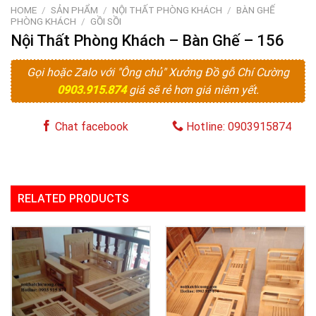
HOME
/
SẢN PHẨM
/
NỘI THẤT PHÒNG KHÁCH
/
BÀN GHẾ
PHÒNG KHÁCH
/
GỒI SỒI
Nội Thất Phòng Khách – Bàn Ghế – 156
Gọi hoặc Zalo với "Ông chủ" Xưởng Đồ gỗ Chí Cường
0903.915.874
giá sẽ rẻ hơn giá niêm yết.
Chat facebook
Hotline: 0903915874
RELATED PRODUCTS