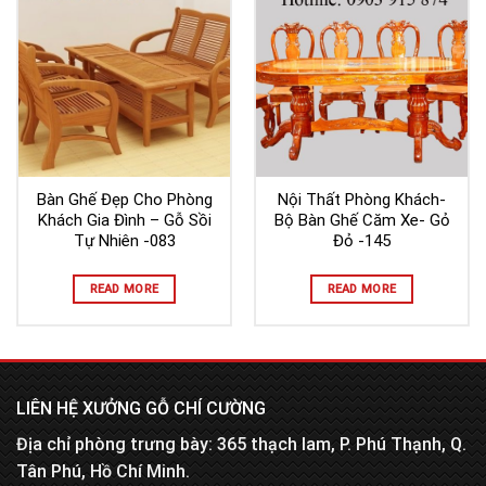
Bàn Ghế Đẹp Cho Phòng
Nội Thất Phòng Khách-
Khách Gia Đình – Gỗ Sồi
Bộ Bàn Ghế Căm Xe- Gỏ
Tự Nhiên -083
Đỏ -145
READ MORE
READ MORE
LIÊN HỆ XƯỞNG GỖ CHÍ CƯỜNG
Địa chỉ phòng trưng bày: 365 thạch lam, P. Phú Thạnh, Q.
Tân Phú, Hồ Chí Minh.