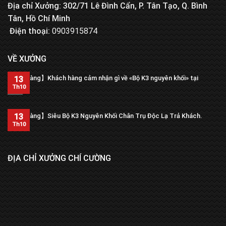
Địa chỉ Xưởng: 302/71 Lê Đình Cẩn, P. Tân Tạo, Q. Bình
Tân, Hồ Chí Minh
Điện thoại:
0903915874
VỀ XƯỞNG
【Trả hàng】Khách hàng cảm nhận gì về «Bộ K3 nguyên khối» tại
13
xưởng?
Th10
13
【Trả hàng】Siêu Bộ K3 Nguyên Khối Chân Trụ Độc Lạ Trả Khách.
Th10
ĐỊA CHỈ XƯỞNG CHÍ CƯỜNG