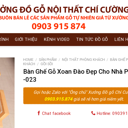
RÌNH
GIỚI THIỆU
KÊNH VIDEO
TIN TỨC ĐỒ GỖ
LIÊN 
HOME
/
SẢN PHẨM
/
NỘI THẤT PHÒNG KHÁCH
/
BÀN GHẾ 
KHÁCH
/
GỒI SỒI
Bàn Ghế Gỗ Xoan Đào Đẹp Cho Nhà 
-023
Gọi hoặc Zalo với "Ông chủ" Xưởng Đồ gỗ Chí C
0903.915.874
giá sẽ rẻ hơn giá niêm yết.
Chat facebook
Hotline: 09039