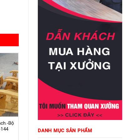
ách.-Bộ
-144
DANH MỤC SẢN PHẨM