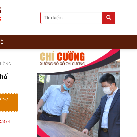
Search
for:
HỆ
PHÒNG
Phố
ường
15874