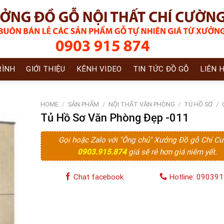
RÌNH
GIỚI THIỆU
KÊNH VIDEO
TIN TỨC ĐỒ GỖ
LIÊN 
HOME
/
SẢN PHẨM
/
NỘI THẤT VĂN PHÒNG
/
TỦ HỒ SƠ
/
Tủ Hồ Sơ Văn Phòng Đẹp -011
Gọi hoặc Zalo với "Ông chủ" Xưởng Đồ gỗ Chí C
0903.915.874
giá sẽ rẻ hơn giá niêm yết.
Chat facebook
Hotline: 09039