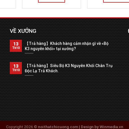
VỀ XƯỞNG
【Trả hàng】Khách hàng cảm nhận gì về «Bộ
13
Th10
K3 nguyên khối» tại xưởng?
【Trả hàng】Siêu Bộ K3 Nguyên Khối Chân Trụ
13
Th10
Độc Lạ Trả Khách.
Copyright 2026 ©
noithatchicuong.com | Design by Winmedia.vn