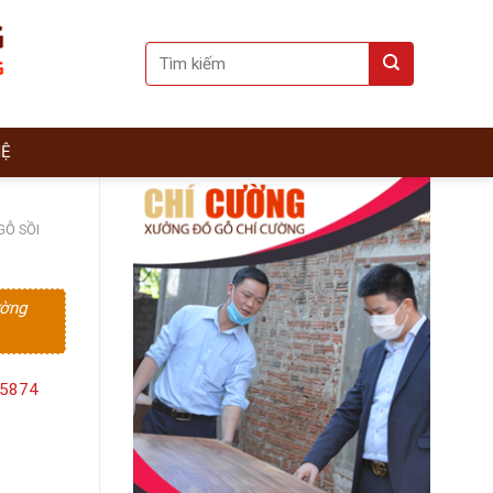
Search
for:
HỆ
GỖ SỒI
ường
15874