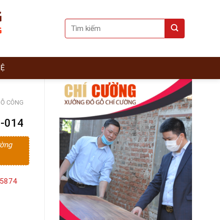
Search
for:
HỆ
Ỗ CÔNG
 -014
ường
15874