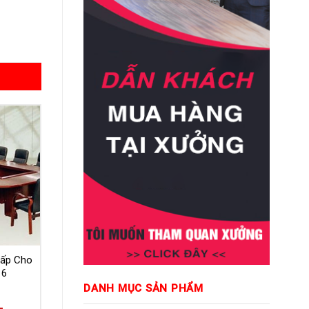
Cấp Cho
16
DANH MỤC SẢN PHẨM