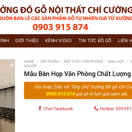
RÌNH
GIỚI THIỆU
KÊNH VIDEO
TIN TỨC ĐỒ GỖ
LIÊN 
HOME
/
SẢN PHẨM
/
NỘI THẤT VĂN PHÒNG
/
BÀN HỌP
/
G
NGHIỆP
Mẫu Bàn Họp Văn Phòng Chất Lượng
Gọi hoặc Zalo với "Ông chủ" Xưởng Đồ gỗ Chí C
0903.915.874
giá sẽ rẻ hơn giá niêm yết.
Chat facebook
Hotline: 09039