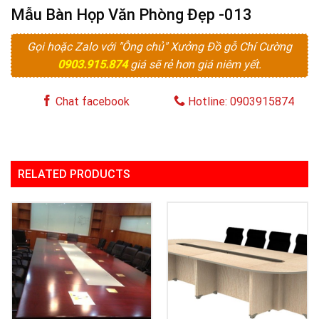
Mẫu Bàn Họp Văn Phòng Đẹp -013
Gọi hoặc Zalo với "Ông chủ" Xưởng Đồ gỗ Chí Cường
0903.915.874
giá sẽ rẻ hơn giá niêm yết.
Chat facebook
Hotline: 0903915874
RELATED PRODUCTS