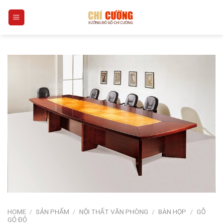
Skip
0
to
content
HOME
/
SẢN PHẨM
/
NỘI THẤT VĂN PHÒNG
/
BÀN HỌP
/
GỖ
GỎ ĐỎ