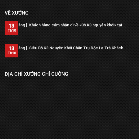
VỀ XƯỞNG
【Trả hàng】Khách hàng cảm nhận gì về «Bộ K3 nguyên khối» tại
13
xưởng?
Th10
13
【Trả hàng】Siêu Bộ K3 Nguyên Khối Chân Trụ Độc Lạ Trả Khách.
Th10
ĐỊA CHỈ XƯỞNG CHÍ CƯỜNG