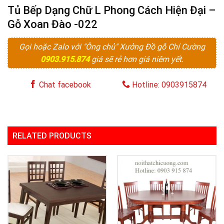
Tủ Bếp Dạng Chữ L Phong Cách Hiện Đại –
Gỗ Xoan Đào -022
Gọi hoặc Zalo với "Ông chủ" Xưởng Đồ gỗ Chí Cường
0903.915.874
giá sẽ rẻ hơn giá niêm yết.
Chat facebook
Hotline: 0903915874
RELATED PRODUCTS