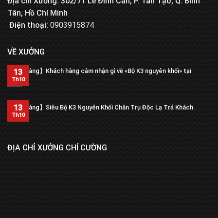
Địa chỉ Xưởng: 302/71 Lê Đình Cẩn, P. Tân Tạo, Q. Bình
Tân, Hồ Chí Minh
Điện thoại:
0903915874
VỀ XƯỞNG
【Trả hàng】Khách hàng cảm nhận gì về «Bộ K3 nguyên khối» tại
13
xưởng?
Th10
13
【Trả hàng】Siêu Bộ K3 Nguyên Khối Chân Trụ Độc Lạ Trả Khách.
Th10
ĐỊA CHỈ XƯỞNG CHÍ CƯỜNG