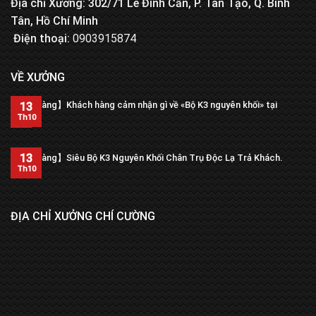
Địa chỉ Xưởng: 302/71 Lê Đình Cẩn, P. Tân Tạo, Q. Bình
Tân, Hồ Chí Minh
Điện thoại:
0903915874
VỀ XƯỞNG
【Trả hàng】Khách hàng cảm nhận gì về «Bộ K3 nguyên khối» tại
13
xưởng?
Th10
13
【Trả hàng】Siêu Bộ K3 Nguyên Khối Chân Trụ Độc Lạ Trả Khách.
Th10
ĐỊA CHỈ XƯỞNG CHÍ CƯỜNG