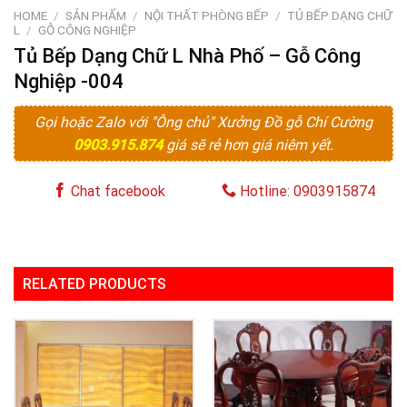
HOME
/
SẢN PHẨM
/
NỘI THẤT PHÒNG BẾP
/
TỦ BẾP DẠNG CHỮ
L
/
GỖ CÔNG NGHIỆP
Tủ Bếp Dạng Chữ L Nhà Phố – Gỗ Công
Nghiệp -004
Gọi hoặc Zalo với "Ông chủ" Xưởng Đồ gỗ Chí Cường
0903.915.874
giá sẽ rẻ hơn giá niêm yết.
Chat facebook
Hotline: 0903915874
RELATED PRODUCTS