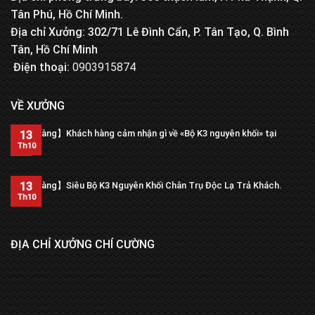
Tân Phú, Hồ Chí Minh.
Địa chỉ Xưởng: 302/71 Lê Đình Cẩn, P. Tân Tạo, Q. Bình
Tân, Hồ Chí Minh
Điện thoại:
0903915874
VỀ XƯỞNG
【Trả hàng】Khách hàng cảm nhận gì về «Bộ K3 nguyên khối» tại
13
xưởng?
Th10
13
【Trả hàng】Siêu Bộ K3 Nguyên Khối Chân Trụ Độc Lạ Trả Khách.
Th10
ĐỊA CHỈ XƯỞNG CHÍ CƯỜNG