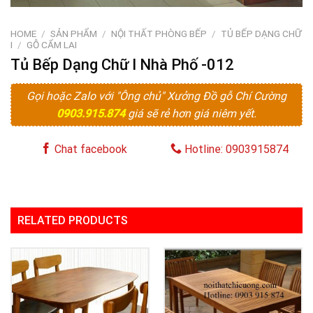
HOME
/
SẢN PHẨM
/
NỘI THẤT PHÒNG BẾP
/
TỦ BẾP DẠNG CHỮ
I
/
GỖ CẨM LAI
Tủ Bếp Dạng Chữ I Nhà Phố -012
Gọi hoặc Zalo với "Ông chủ" Xưởng Đồ gỗ Chí Cường
0903.915.874
giá sẽ rẻ hơn giá niêm yết.
Chat facebook
Hotline: 0903915874
RELATED PRODUCTS