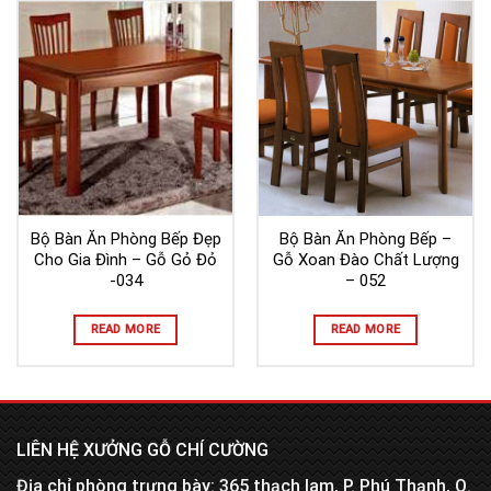
Bộ Bàn Ăn Phòng Bếp Đẹp
Bộ Bàn Ăn Phòng Bếp –
Cho Gia Đình – Gỗ Gỏ Đỏ
Gỗ Xoan Đào Chất Lượng
-034
– 052
READ MORE
READ MORE
LIÊN HỆ XƯỞNG GỖ CHÍ CƯỜNG
Địa chỉ phòng trưng bày: 365 thạch lam, P. Phú Thạnh, Q.