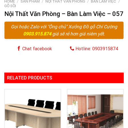
HOME
/
SẢN PHẨM
/
NỘI THẤT VĂN PHÒNG
/
BÀN LÀM VIỆC
/
GỖ SỒI
Nội Thất Văn Phòng – Bàn Làm Việc – 057
Gọi hoặc Zalo với "Ông chủ" Xưởng Đồ gỗ Chí Cường
0903.915.874
giá sẽ rẻ hơn giá niêm yết.
Chat facebook
Hotline: 0903915874
RELATED PRODUCTS