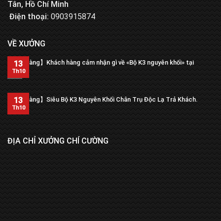
Tân, Hồ Chí Minh
Điện thoại:
0903915874
VỀ XƯỞNG
【Trả hàng】Khách hàng cảm nhận gì về «Bộ K3 nguyên khối» tại
13
xưởng?
Th10
13
【Trả hàng】Siêu Bộ K3 Nguyên Khối Chân Trụ Độc Lạ Trả Khách.
Th10
ĐỊA CHỈ XƯỞNG CHÍ CƯỜNG