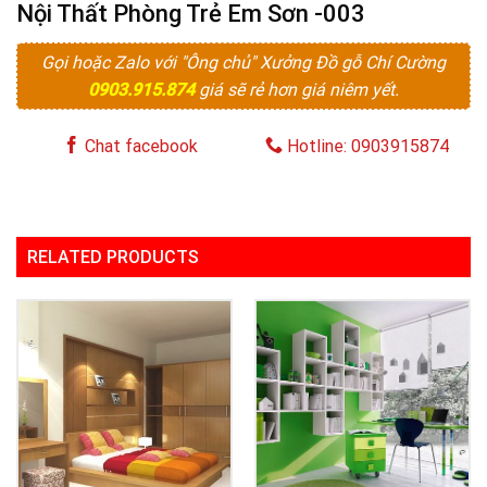
Nội Thất Phòng Trẻ Em Sơn -003
Gọi hoặc Zalo với "Ông chủ" Xưởng Đồ gỗ Chí Cường
0903.915.874
giá sẽ rẻ hơn giá niêm yết.
Chat facebook
Hotline: 0903915874
RELATED PRODUCTS