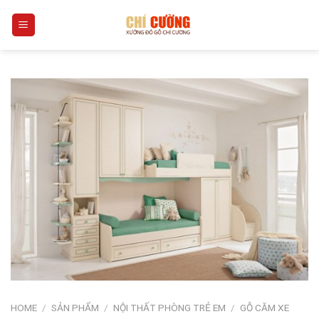
Skip
0
to
content
HOME
/
SẢN PHẨM
/
NỘI THẤT PHÒNG TRẺ EM
/
GỖ CĂM XE