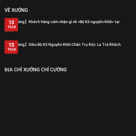
VỀ XƯỞNG
【Trả hàng】Khách hàng cảm nhận gì về «Bộ K3 nguyên khối» tại
13
xưởng?
Th10
13
【Trả hàng】Siêu Bộ K3 Nguyên Khối Chân Trụ Độc Lạ Trả Khách.
Th10
ĐỊA CHỈ XƯỞNG CHÍ CƯỜNG