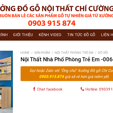
RÌNH
GIỚI THIỆU
KÊNH VIDEO
TIN TỨC ĐỒ GỖ
LIÊN 
HOME
/
SẢN PHẨM
/
NỘI THẤT PHÒNG TRẺ EM
/
GỖ SỒI
Nội Thất Nhà Phố Phòng Trẻ Em -006
Gọi hoặc Zalo với "Ông chủ" Xưởng Đồ gỗ Chí C
0903.915.874
giá sẽ rẻ hơn giá niêm yết.
Chat facebook
Hotline: 09039