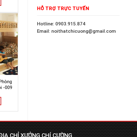
HỖ TRỢ TRỰC TUYẾN
Hotline: 0903.915.874
Email: noithatchicuong@gmail.com
 Phòng
i -009
ĐỊA CHỈ XƯỞNG CHÍ CƯỜNG