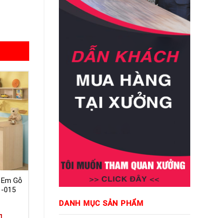
ẻ Em Gỗ
 -015
DANH MỤC SẢN PHẨM