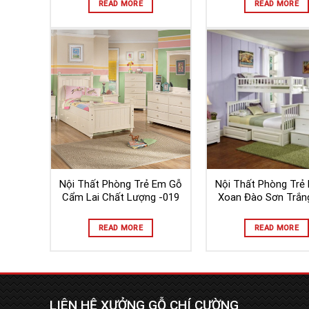
READ MORE
READ MORE
Nội Thất Phòng Trẻ Em Gỗ
Nội Thất Phòng Trẻ
Cẩm Lai Chất Lượng -019
Xoan Đào Sơn Trắn
READ MORE
READ MORE
LIÊN HỆ XƯỞNG GỖ CHÍ CƯỜNG