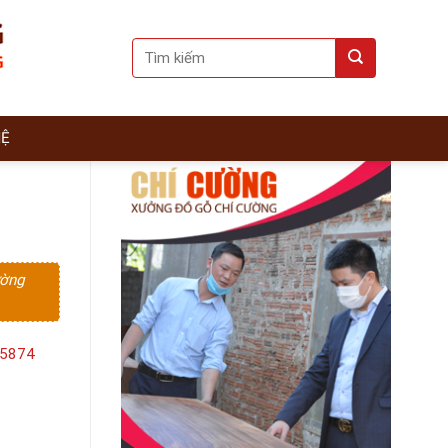
Search
for:
HỆ
ường
15874