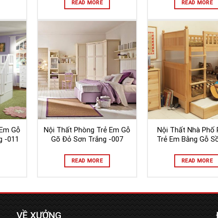
READ MORE
READ MORE
 Em Gỗ
Nội Thất Phòng Trẻ Em Gỗ
Nội Thất Nhà Phố
g -011
Gõ Đỏ Sơn Trắng -007
Trẻ Em Bằng Gỗ Sồ
READ MORE
READ MORE
VỀ XƯỞNG