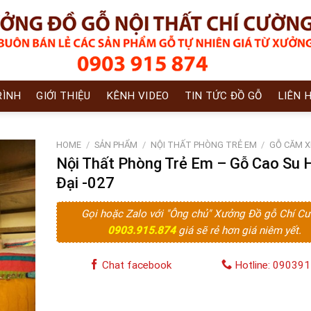
RÌNH
GIỚI THIỆU
KÊNH VIDEO
TIN TỨC ĐỒ GỖ
LIÊN 
HOME
/
SẢN PHẨM
/
NỘI THẤT PHÒNG TRẺ EM
/
GỖ CĂM X
Nội Thất Phòng Trẻ Em – Gỗ Cao Su 
Đại -027
Gọi hoặc Zalo với "Ông chủ" Xưởng Đồ gỗ Chí C
0903.915.874
giá sẽ rẻ hơn giá niêm yết.
Chat facebook
Hotline: 09039