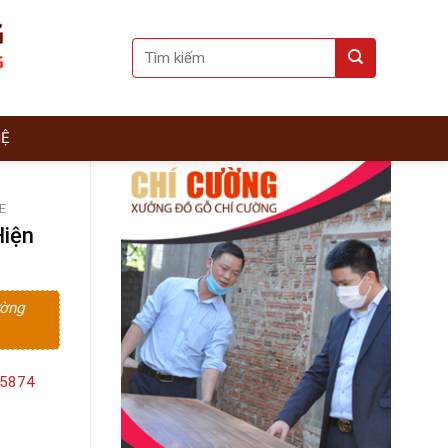
Search
for:
HỆ
E
Hiện
ường
15874