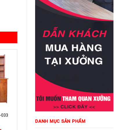
-033
DANH MỤC SẢN PHẨM