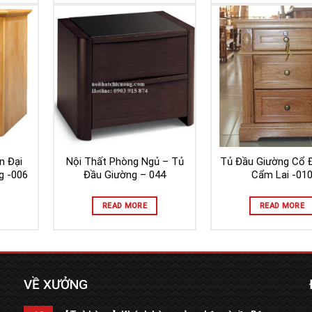
n Đại
Nội Thất Phòng Ngủ – Tủ
Tủ Đầu Giường Cổ 
g -006
Đầu Giường – 044
Cẩm Lai -01
READ MORE
READ MORE
VỀ XƯỞNG