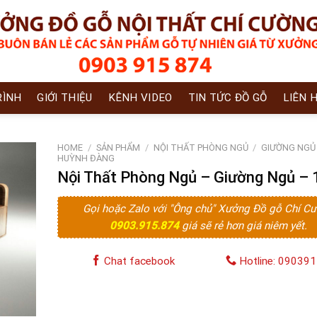
RÌNH
GIỚI THIỆU
KÊNH VIDEO
TIN TỨC ĐỒ GỖ
LIÊN 
HOME
/
SẢN PHẨM
/
NỘI THẤT PHÒNG NGỦ
/
GIƯỜNG NGỦ
HUỲNH ĐÀNG
Nội Thất Phòng Ngủ – Giường Ngủ – 
Gọi hoặc Zalo với "Ông chủ" Xưởng Đồ gỗ Chí C
0903.915.874
giá sẽ rẻ hơn giá niêm yết.
Chat facebook
Hotline: 09039