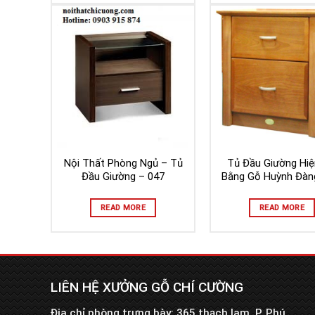
Nội Thất Phòng Ngủ – Tủ
Tủ Đầu Giường Hiệ
Đầu Giường – 047
Bằng Gỗ Huỳnh Đàn
READ MORE
READ MORE
LIÊN HỆ XƯỞNG GỖ CHÍ CƯỜNG
Địa chỉ phòng trưng bày: 365 thạch lam, P. Phú