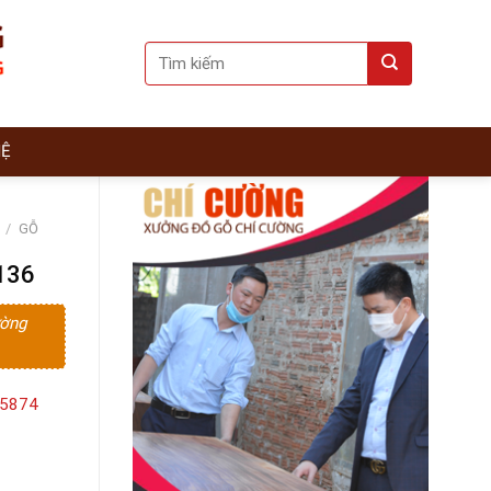
Search
for:
HỆ
/
GỖ
136
ường
15874