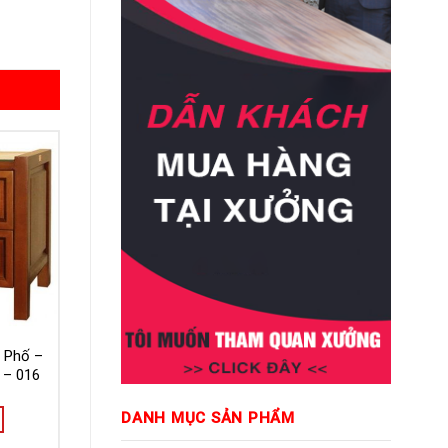
 Phố –
 – 016
DANH MỤC SẢN PHẨM