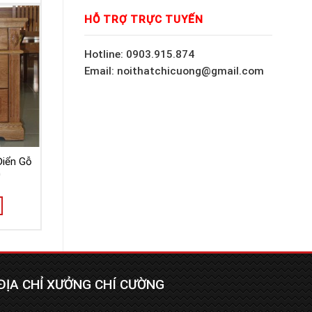
HỖ TRỢ TRỰC TUYẾN
Hotline: 0903.915.874
Email: noithatchicuong@gmail.com
Điển Gỗ
0
ĐỊA CHỈ XƯỞNG CHÍ CƯỜNG