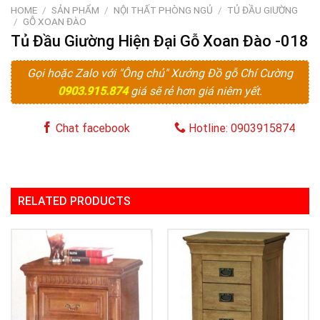
HOME
/
SẢN PHẨM
/
NỘI THẤT PHÒNG NGỦ
/
TỦ ĐẦU GIƯỜNG
/
GỖ XOAN ĐÀO
Tủ Đầu Giường Hiện Đại Gỗ Xoan Đào -018
Gọi hoặc Zalo với "Ông chủ" Xưởng Đồ gỗ Chí Cường
0903.915.874
giá sẽ rẻ hơn giá niêm yết.
Chat facebook
Hotline: 0903915874
RELATED PRODUCTS