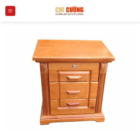
Skip
0
to
content