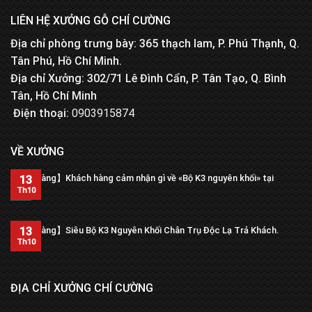
LIÊN HỆ XƯỞNG GỖ CHÍ CƯỜNG
Địa chỉ phòng trưng bày: 365 thạch lam, P. Phú Thạnh, Q.
Tân Phú, Hồ Chí Minh.
Địa chỉ Xưởng: 302/71 Lê Đình Cẩn, P. Tân Tạo, Q. Bình
Tân, Hồ Chí Minh
Điện thoại:
0903915874
VỀ XƯỞNG
【Trả hàng】Khách hàng cảm nhận gì về «Bộ K3 nguyên khối» tại
13
xưởng?
Th10
13
【Trả hàng】Siêu Bộ K3 Nguyên Khối Chân Trụ Độc Lạ Trả Khách.
Th10
ĐỊA CHỈ XƯỞNG CHÍ CƯỜNG