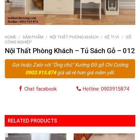
HOME
/
SẢN PHẨM
/
NỘI THẤT PHÒNG KHÁCH
/
KỆ TI VI
/
GỖ
CÔNG NGHIỆP
Nội Thất Phòng Khách – Tủ Sách Gỗ – 012
Gọi hoặc Zalo với "Ông chủ" Xưởng Đồ gỗ Chí Cường
0903.915.874
giá sẽ rẻ hơn giá niêm yết.
Chat facebook
Hotline: 0903915874
RELATED PRODUCTS