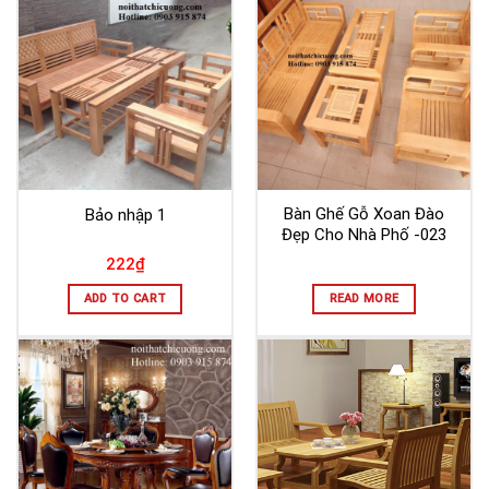
Bàn Ghế Gỗ Xoan Đào
Bảo nhập 1
Đẹp Cho Nhà Phố -023
222
₫
ADD TO CART
READ MORE