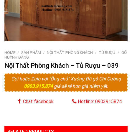
HOME
/
SẢN PHẨM
/
NỘI THẤT PHÒNG KHÁCH
/
TỦ RƯỢU
/
GỖ
HUỲNH ĐÀNG
Nội Thất Phòng Khách – Tủ Rượu – 039
Gọi hoặc Zalo với "Ông chủ" Xưởng Đồ gỗ Chí Cường
0903.915.874
giá sẽ rẻ hơn giá niêm yết.
Chat facebook
Hotline: 0903915874
RELATED PRODUCTS