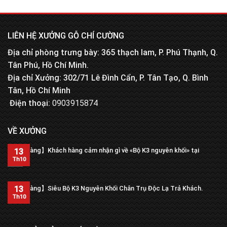
LIÊN HỆ XƯỞNG GỖ CHÍ CƯỜNG
Địa chỉ phòng trưng bày: 365 thạch lam, P. Phú Thạnh, Q.
Tân Phú, Hồ Chí Minh.
Địa chỉ Xưởng: 302/71 Lê Đình Cẩn, P. Tân Tạo, Q. Bình
Tân, Hồ Chí Minh
Điện thoại:
0903915874
VỀ XƯỞNG
【Trả hàng】Khách hàng cảm nhận gì về «Bộ K3 nguyên khối» tại
13
xưởng?
Th10
13
【Trả hàng】Siêu Bộ K3 Nguyên Khối Chân Trụ Độc Lạ Trả Khách.
Th10