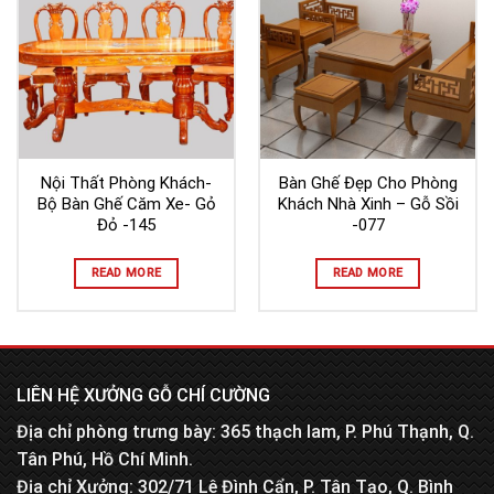
Nội Thất Phòng Khách-
Bàn Ghế Đẹp Cho Phòng
Bộ Bàn Ghế Căm Xe- Gỏ
Khách Nhà Xinh – Gỗ Sồi
Đỏ -145
-077
READ MORE
READ MORE
LIÊN HỆ XƯỞNG GỖ CHÍ CƯỜNG
Địa chỉ phòng trưng bày: 365 thạch lam, P. Phú Thạnh, Q.
Tân Phú, Hồ Chí Minh.
Địa chỉ Xưởng: 302/71 Lê Đình Cẩn, P. Tân Tạo, Q. Bình