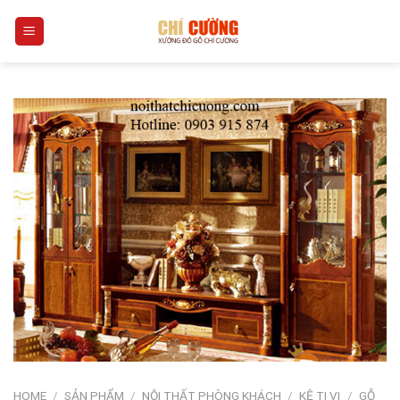
Skip
0
to
content
HOME
/
SẢN PHẨM
/
NỘI THẤT PHÒNG KHÁCH
/
KỆ TI VI
/
GỖ