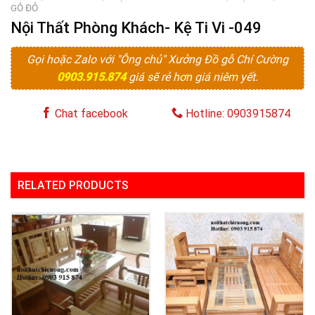
GỎ ĐỎ
Nội Thất Phòng Khách- Kệ Ti Vi -049
Gọi hoặc Zalo với "Ông chủ" Xưởng Đồ gỗ Chí Cường
0903.915.874
giá sẽ rẻ hơn giá niêm yết.
Chat facebook
Hotline: 0903915874
RELATED PRODUCTS