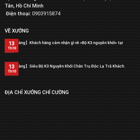
Tân, Hồ Chí Minh
Điện thoại:
0903915874
VỀ XƯỞNG
【Trả hàng】Khách hàng cảm nhận gì về «Bộ K3 nguyên khối» tại
13
xưởng?
Th10
13
【Trả hàng】Siêu Bộ K3 Nguyên Khối Chân Trụ Độc Lạ Trả Khách.
Th10
ĐỊA CHỈ XƯỞNG CHÍ CƯỜNG