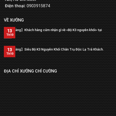
Điện thoại:
0903915874
VỀ XƯỞNG
【Trả hàng】Khách hàng cảm nhận gì về «Bộ K3 nguyên khối» tại
13
xưởng?
Th10
13
【Trả hàng】Siêu Bộ K3 Nguyên Khối Chân Trụ Độc Lạ Trả Khách.
Th10
ĐỊA CHỈ XƯỞNG CHÍ CƯỜNG