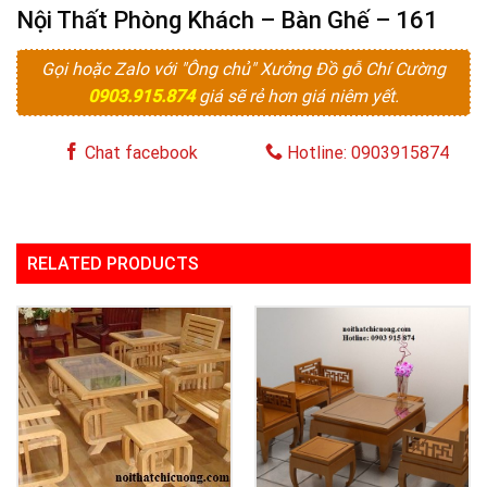
Nội Thất Phòng Khách – Bàn Ghế – 161
Gọi hoặc Zalo với "Ông chủ" Xưởng Đồ gỗ Chí Cường
0903.915.874
giá sẽ rẻ hơn giá niêm yết.
Chat facebook
Hotline: 0903915874
RELATED PRODUCTS