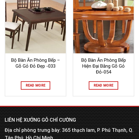
Bộ Bàn Ăn Phòng Bếp –
Bộ Bàn Ăn Phòng Bếp
Gỗ Gỏ Đỏ Đẹp -033
Hiện Đại Bằng Gỗ Gỏ
Đỏ-054
READ MORE
READ MORE
LIÊN HỆ XƯỞNG GỖ CHÍ CƯỜNG
Địa chỉ phòng trưng bày: 365 thạch lam, P. Phú Thạnh, Q.
Tân Phú, Hồ Chí Minh.