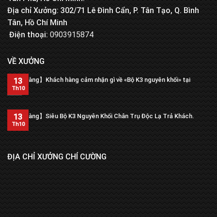
Địa chỉ Xưởng: 302/71 Lê Đình Cẩn, P. Tân Tạo, Q. Bình
Tân, Hồ Chí Minh
Điện thoại:
0903915874
VỀ XƯỞNG
【Trả hàng】Khách hàng cảm nhận gì về «Bộ K3 nguyên khối» tại
13
xưởng?
Th10
13
【Trả hàng】Siêu Bộ K3 Nguyên Khối Chân Trụ Độc Lạ Trả Khách.
Th10
ĐỊA CHỈ XƯỞNG CHÍ CƯỜNG