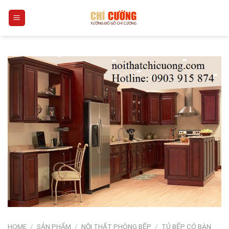
Skip
0
to
content
HOME
/
SẢN PHẨM
/
NỘI THẤT PHÒNG BẾP
/
TỦ BẾP CÓ BÀN