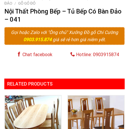
ĐẢO
/
GỖ GỎ ĐỎ
Nội Thất Phòng Bếp – Tủ Bếp Có Bàn Đảo
– 041
Gọi hoặc Zalo với "Ông chủ" Xưởng Đồ gỗ Chí Cường
0903.915.874
giá sẽ rẻ hơn giá niêm yết.
Chat facebook
Hotline: 0903915874
RELATED PRODUCTS