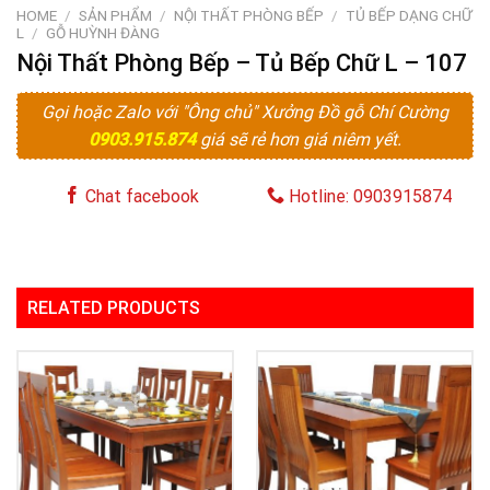
HOME
/
SẢN PHẨM
/
NỘI THẤT PHÒNG BẾP
/
TỦ BẾP DẠNG CHỮ
L
/
GỖ HUỲNH ĐÀNG
Nội Thất Phòng Bếp – Tủ Bếp Chữ L – 107
Gọi hoặc Zalo với "Ông chủ" Xưởng Đồ gỗ Chí Cường
0903.915.874
giá sẽ rẻ hơn giá niêm yết.
Chat facebook
Hotline: 0903915874
RELATED PRODUCTS