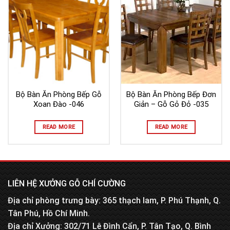
Bộ Bàn Ăn Phòng Bếp Gỗ
Bộ Bàn Ăn Phòng Bếp Đơn
Xoan Đào -046
Giản – Gỗ Gỏ Đỏ -035
READ MORE
READ MORE
LIÊN HỆ XƯỞNG GỖ CHÍ CƯỜNG
Địa chỉ phòng trưng bày: 365 thạch lam, P. Phú Thạnh, Q.
Tân Phú, Hồ Chí Minh.
Địa chỉ Xưởng: 302/71 Lê Đình Cẩn, P. Tân Tạo, Q. Bình