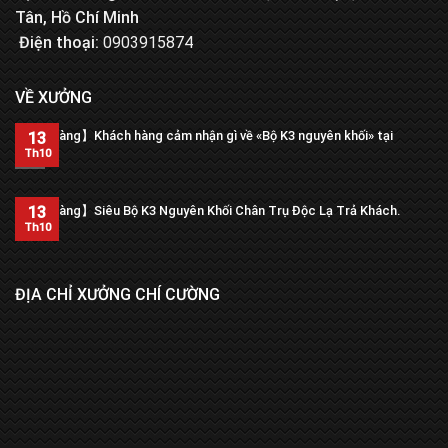
Tân, Hồ Chí Minh
Điện thoại:
0903915874
VỀ XƯỞNG
【Trả hàng】Khách hàng cảm nhận gì về «Bộ K3 nguyên khối» tại
13
xưởng?
Th10
13
【Trả hàng】Siêu Bộ K3 Nguyên Khối Chân Trụ Độc Lạ Trả Khách.
Th10
ĐỊA CHỈ XƯỞNG CHÍ CƯỜNG