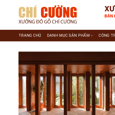
Skip
to
content
TRANG CHỦ
DANH MỤC SẢN PHẨM
CÔNG T