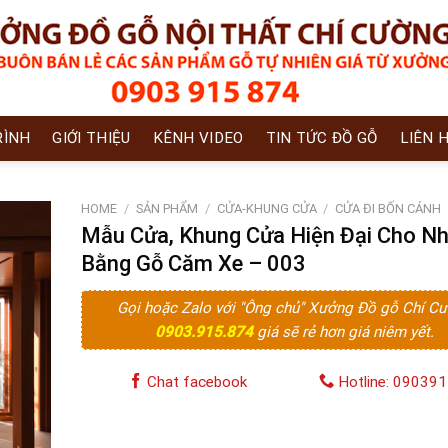
RÌNH
GIỚI THIỆU
KÊNH VIDEO
TIN TỨC ĐỒ GỖ
LIÊN 
HOME
/
SẢN PHẨM
/
CỬA-KHUNG CỬA
/
CỬA ĐI BỐN CÁNH
Mẫu Cửa, Khung Cửa Hiện Đại Cho N
Bằng Gỗ Căm Xe – 003
Gọi hoặc Zalo với "Ông chủ" Xưởng Đồ gỗ Chí C
0903.915.874
giá sẽ rẻ hơn giá niêm yết.
Chat facebook
Hotline: 09039