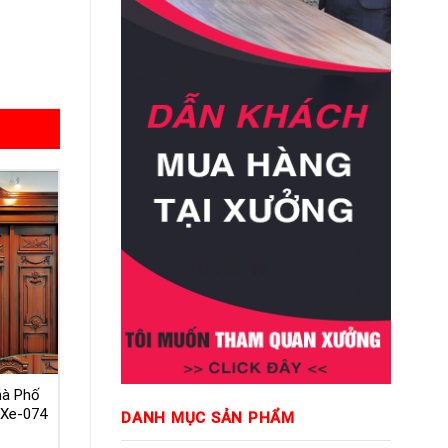
hà Phố
Xe-074
DANH MỤC SẢN PHẨM