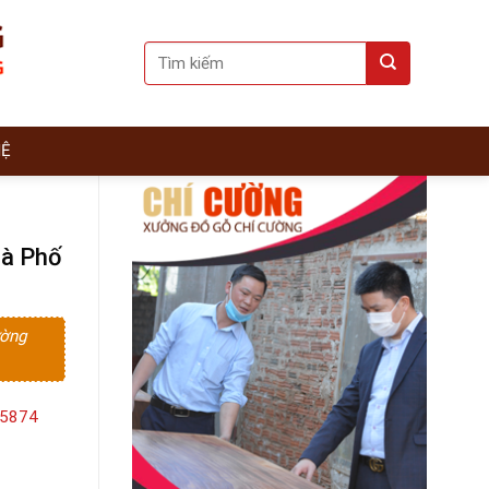
Search
for:
HỆ
hà Phố
ường
15874