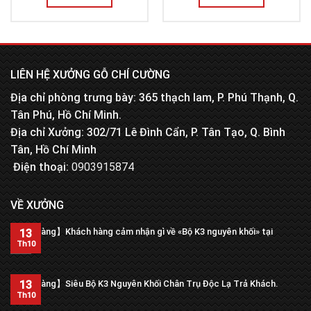
LIÊN HỆ XƯỞNG GỖ CHÍ CƯỜNG
Địa chỉ phòng trưng bày: 365 thạch lam, P. Phú Thạnh, Q.
Tân Phú, Hồ Chí Minh.
Địa chỉ Xưởng: 302/71 Lê Đình Cẩn, P. Tân Tạo, Q. Bình
Tân, Hồ Chí Minh
Điện thoại:
0903915874
VỀ XƯỞNG
【Trả hàng】Khách hàng cảm nhận gì về «Bộ K3 nguyên khối» tại
13
xưởng?
Th10
13
【Trả hàng】Siêu Bộ K3 Nguyên Khối Chân Trụ Độc Lạ Trả Khách.
Th10