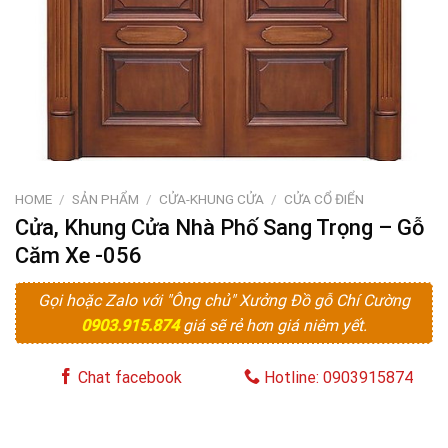
HOME
/
SẢN PHẨM
/
CỬA-KHUNG CỬA
/
CỬA CỔ ĐIỂN
Cửa, Khung Cửa Nhà Phố Sang Trọng – Gỗ
Căm Xe -056
Gọi hoặc Zalo với "Ông chủ" Xưởng Đồ gỗ Chí Cường
0903.915.874
giá sẽ rẻ hơn giá niêm yết.
Chat facebook
Hotline: 0903915874