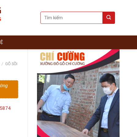
Search
for:
HỆ
/
GỖ SỒI
ường
15874