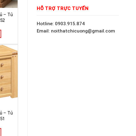
HỖ TRỢ TRỰC TUYẾN
ủ – Tủ
052
Hotline: 0903.915.874
Email: noithatchicuong@gmail.com
ủ – Tủ
051