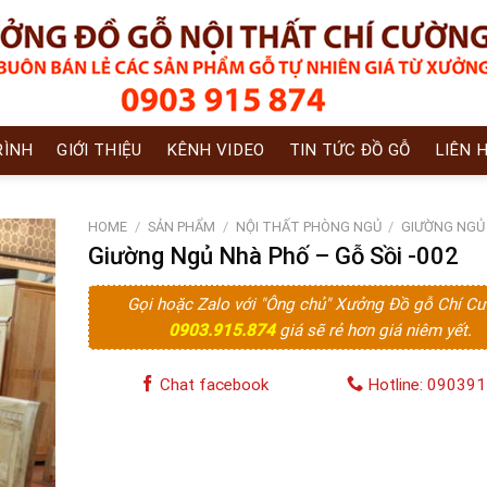
RÌNH
GIỚI THIỆU
KÊNH VIDEO
TIN TỨC ĐỒ GỖ
LIÊN 
HOME
/
SẢN PHẨM
/
NỘI THẤT PHÒNG NGỦ
/
GIƯỜNG NGỦ
Giường Ngủ Nhà Phố – Gỗ Sồi -002
Gọi hoặc Zalo với "Ông chủ" Xưởng Đồ gỗ Chí C
0903.915.874
giá sẽ rẻ hơn giá niêm yết.
Chat facebook
Hotline: 09039