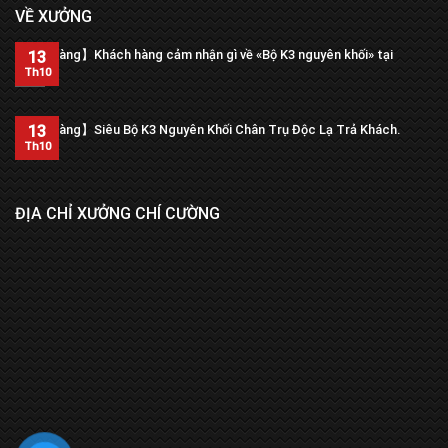
VỀ XƯỞNG
【Trả hàng】Khách hàng cảm nhận gì về «Bộ K3 nguyên khối» tại
13
xưởng?
Th10
13
【Trả hàng】Siêu Bộ K3 Nguyên Khối Chân Trụ Độc Lạ Trả Khách.
Th10
ĐỊA CHỈ XƯỞNG CHÍ CƯỜNG