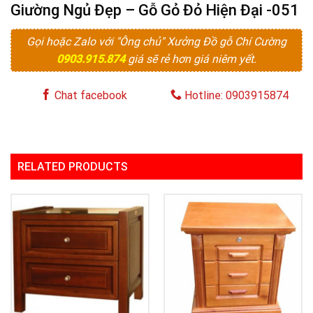
Giường Ngủ Đẹp – Gỗ Gỏ Đỏ Hiện Đại -051
Gọi hoặc Zalo với "Ông chủ" Xưởng Đồ gỗ Chí Cường
0903.915.874
giá sẽ rẻ hơn giá niêm yết.
Chat facebook
Hotline: 0903915874
RELATED PRODUCTS