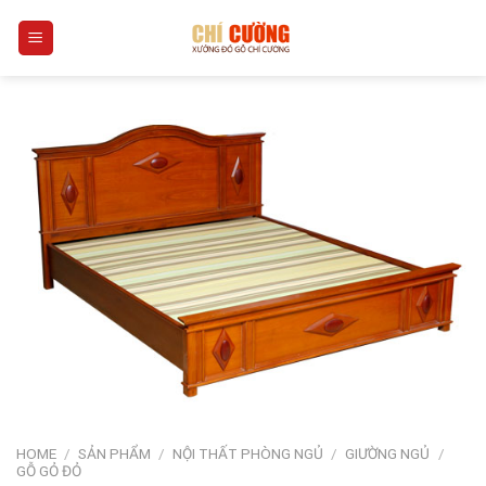
Skip
0
to
content
HOME
/
SẢN PHẨM
/
NỘI THẤT PHÒNG NGỦ
/
GIƯỜNG NGỦ
/
GỖ GỎ ĐỎ