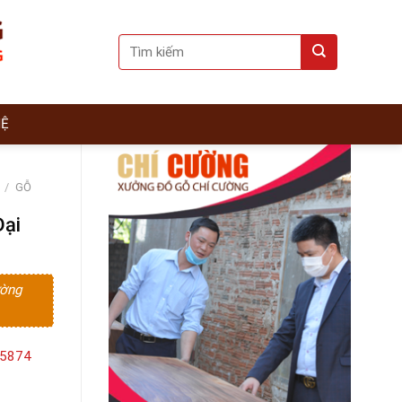
Search
for:
HỆ
/
GỖ
Đại
ường
15874