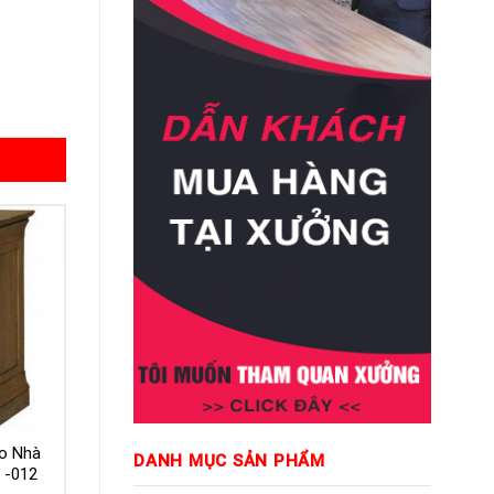
o Nhà
DANH MỤC SẢN PHẨM
 -012