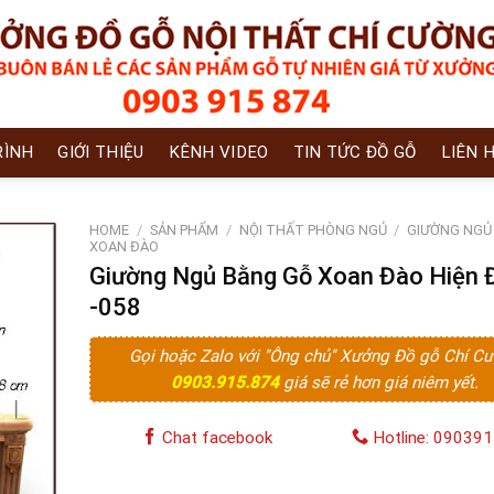
RÌNH
GIỚI THIỆU
KÊNH VIDEO
TIN TỨC ĐỒ GỖ
LIÊN 
HOME
/
SẢN PHẨM
/
NỘI THẤT PHÒNG NGỦ
/
GIƯỜNG NGỦ
XOAN ĐÀO
Giường Ngủ Bằng Gỗ Xoan Đào Hiện 
-058
Gọi hoặc Zalo với "Ông chủ" Xưởng Đồ gỗ Chí C
0903.915.874
giá sẽ rẻ hơn giá niêm yết.
Chat facebook
Hotline: 09039