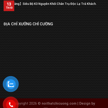
13
【Trả hàng】Siêu Bộ K3 Nguyên Khối Chân Trụ Độc Lạ Trả Khách.
Th10
ĐỊA CHỈ XƯỞNG CHÍ CƯỜNG
Copyright 2026 ©
noithatchicuong.com | Design by