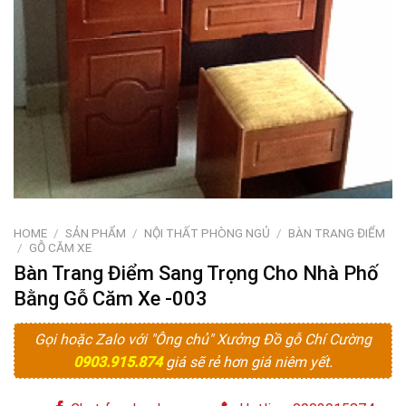
HOME
/
SẢN PHẨM
/
NỘI THẤT PHÒNG NGỦ
/
BÀN TRANG ĐIỂM
/
GỖ CĂM XE
Bàn Trang Điểm Sang Trọng Cho Nhà Phố
Bằng Gỗ Căm Xe -003
Gọi hoặc Zalo với "Ông chủ" Xưởng Đồ gỗ Chí Cường
0903.915.874
giá sẽ rẻ hơn giá niêm yết.