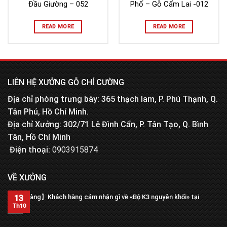
Đầu Giường – 052
Phố – Gỗ Cẩm Lai -012
READ MORE
READ MORE
LIÊN HỆ XƯỞNG GỖ CHÍ CƯỜNG
Địa chỉ phòng trưng bày: 365 thạch lam, P. Phú Thạnh, Q.
Tân Phú, Hồ Chí Minh.
Địa chỉ Xưởng: 302/71 Lê Đình Cẩn, P. Tân Tạo, Q. Bình
Tân, Hồ Chí Minh
Điện thoại:
0903915874
VỀ XƯỞNG
【Trả hàng】Khách hàng cảm nhận gì về «Bộ K3 nguyên khối» tại
13
xưởng?
Th10