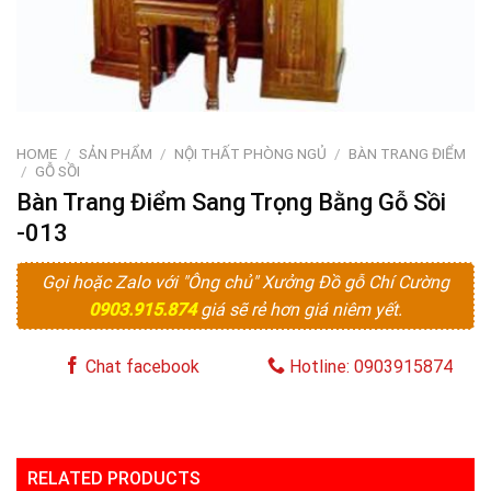
HOME
/
SẢN PHẨM
/
NỘI THẤT PHÒNG NGỦ
/
BÀN TRANG ĐIỂM
/
GỖ SỒI
Bàn Trang Điểm Sang Trọng Bằng Gỗ Sồi
-013
Gọi hoặc Zalo với "Ông chủ" Xưởng Đồ gỗ Chí Cường
0903.915.874
giá sẽ rẻ hơn giá niêm yết.
Chat facebook
Hotline: 0903915874
RELATED PRODUCTS