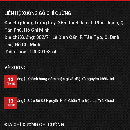
LIÊN HỆ XƯỞNG GỖ CHÍ CƯỜNG
Địa chỉ phòng trưng bày: 365 thạch lam, P. Phú Thạnh, Q.
Tân Phú, Hồ Chí Minh.
Địa chỉ Xưởng: 302/71 Lê Đình Cẩn, P. Tân Tạo, Q. Bình
Tân, Hồ Chí Minh
Điện thoại:
0903915874
VỀ XƯỞNG
【Trả hàng】Khách hàng cảm nhận gì về «Bộ K3 nguyên khối» tại
13
xưởng?
Th10
13
【Trả hàng】Siêu Bộ K3 Nguyên Khối Chân Trụ Độc Lạ Trả Khách.
Th10
ĐỊA CHỈ XƯỞNG CHÍ CƯỜNG