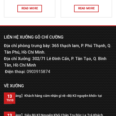
READ MORE
READ MORE
LIÊN HỆ XƯỞNG GỖ CHÍ CƯỜNG
Địa chỉ phòng trưng bày: 365 thạch lam, P. Phú Thạnh, Q.
Tân Phú, Hồ Chí Minh.
Địa chỉ Xưởng: 302/71 Lê Đình Cẩn, P. Tân Tạo, Q. Bình
Tân, Hồ Chí Minh
Điện thoại:
0903915874
VỀ XƯỞNG
【Trả hàng】Khách hàng cảm nhận gì về «Bộ K3 nguyên khối» tại
13
xưởng?
Th10
13
【Trả hàng】Siêu Bộ K3 Nguyên Khối Chân Trụ Độc Lạ Trả Khách.