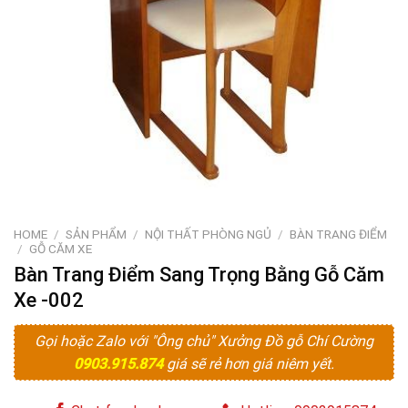
HOME
/
SẢN PHẨM
/
NỘI THẤT PHÒNG NGỦ
/
BÀN TRANG ĐIỂM
/
GỖ CĂM XE
Bàn Trang Điểm Sang Trọng Bằng Gỗ Căm
Xe -002
Gọi hoặc Zalo với "Ông chủ" Xưởng Đồ gỗ Chí Cường
0903.915.874
giá sẽ rẻ hơn giá niêm yết.