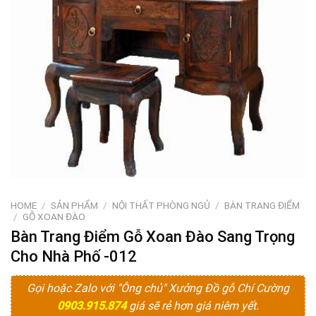
HOME
/
SẢN PHẨM
/
NỘI THẤT PHÒNG NGỦ
/
BÀN TRANG ĐIỂM
/
GỖ XOAN ĐÀO
Bàn Trang Điểm Gỗ Xoan Đào Sang Trọng
Cho Nhà Phố -012
Gọi hoặc Zalo với "Ông chủ" Xưởng Đồ gỗ Chí Cường
0903.915.874
giá sẽ rẻ hơn giá niêm yết.