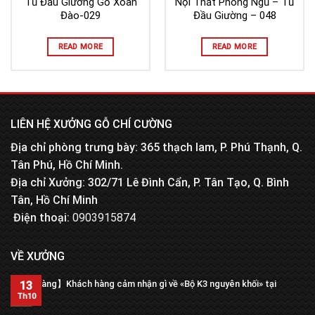
Tủ Đầu Giường Gỗ Xoan
Nội Thất Phòng Ngủ – Tủ
Đào-029
Đầu Giường – 048
READ MORE
READ MORE
LIÊN HỆ XƯỞNG GỖ CHÍ CƯỜNG
Địa chỉ phòng trưng bày: 365 thạch lam, P. Phú Thạnh, Q.
Tân Phú, Hồ Chí Minh.
Địa chỉ Xưởng: 302/71 Lê Đình Cẩn, P. Tân Tạo, Q. Bình
Tân, Hồ Chí Minh
Điện thoại:
0903915874
VỀ XƯỞNG
【Trả hàng】Khách hàng cảm nhận gì về «Bộ K3 nguyên khối» tại
13
xưởng?
Th10