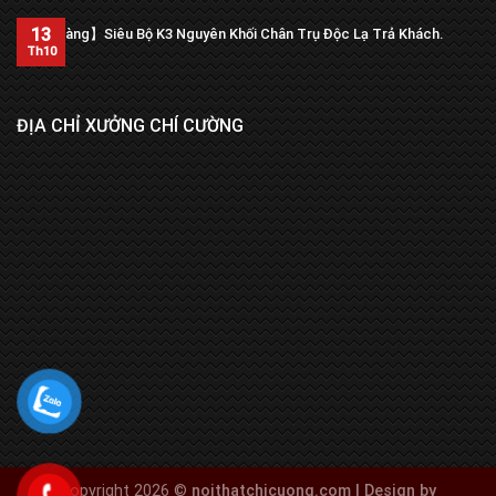
13
【Trả hàng】Siêu Bộ K3 Nguyên Khối Chân Trụ Độc Lạ Trả Khách.
Th10
ĐỊA CHỈ XƯỞNG CHÍ CƯỜNG
Copyright 2026 ©
noithatchicuong.com | Design by