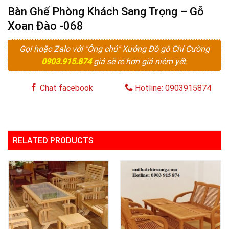
Bàn Ghế Phòng Khách Sang Trọng – Gỗ
Xoan Đào -068
Gọi hoặc Zalo với "Ông chủ" Xưởng Đồ gỗ Chí Cường
0903.915.874
giá sẽ rẻ hơn giá niêm yết.
Chat facebook
Hotline: 0903915874
RELATED PRODUCTS