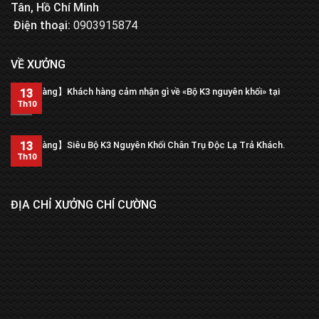
Tân, Hồ Chí Minh
Điện thoại:
0903915874
VỀ XƯỞNG
【Trả hàng】Khách hàng cảm nhận gì về «Bộ K3 nguyên khối» tại
13
xưởng?
Th10
13
【Trả hàng】Siêu Bộ K3 Nguyên Khối Chân Trụ Độc Lạ Trả Khách.
Th10
ĐỊA CHỈ XƯỞNG CHÍ CƯỜNG