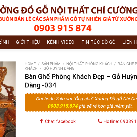
RÌNH
GIỚI THIỆU
KÊNH VIDEO
TIN TỨC ĐỒ GỖ
LIÊN 
HOME
/
SẢN PHẨM
/
NỘI THẤT PHÒNG KHÁCH
/
BÀN GHẾ 
KHÁCH
/
GỖ HUỲNH ĐÀNG
Bàn Ghế Phòng Khách Đẹp – Gỗ Huỳ
Đàng -034
Gọi hoặc Zalo với "Ông chủ" Xưởng Đồ gỗ Chí C
0903.915.874
giá sẽ rẻ hơn giá niêm yết.
Chat facebook
Hotline: 09039