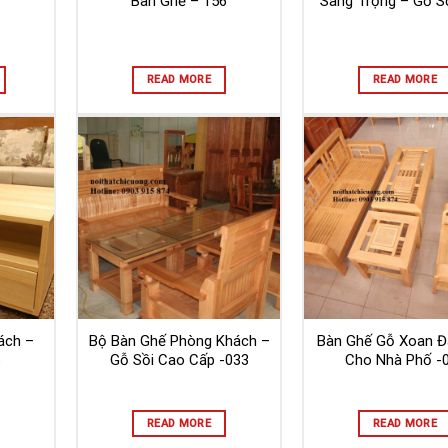
Bàn Ghế – 156
Sang Trọng – Gỗ Sồ
READ MORE
READ MORE
ách –
Bộ Bàn Ghế Phòng Khách –
Bàn Ghế Gỗ Xoan Đ
8
Gỗ Sồi Cao Cấp -033
Cho Nhà Phố -
READ MORE
READ MORE