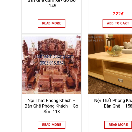
Bàn Ghế Căm Xe- Gỏ Đỏ
-145
222
₫
READ MORE
ADD TO CART
Nội Thất Phòng Khách –
Nội Thất Phòng Kh
Bàn Ghế Phòng Khách – Gỗ
Bàn Ghế – 15
Sồi -113
READ MORE
READ MORE