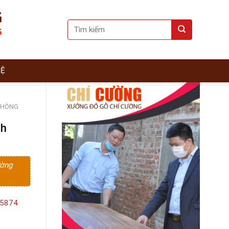
Search
for:
HỆ
PHÒNG
nh
ường
15874