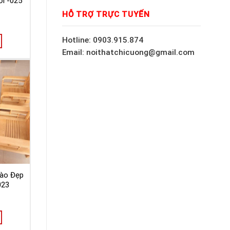
i -025
HỖ TRỢ TRỰC TUYẾN
Hotline: 0903.915.874
Email: noithatchicuong@gmail.com
ào Đẹp
023