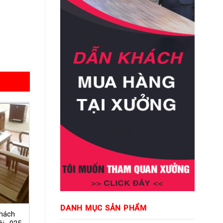
DANH MỤC SẢN PHẨM
hách