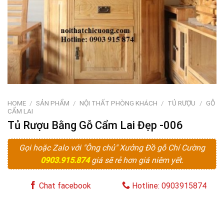
HOME
/
SẢN PHẨM
/
NỘI THẤT PHÒNG KHÁCH
/
TỦ RƯỢU
/
GỖ
CẨM LAI
Tủ Rượu Bằng Gỗ Cẩm Lai Đẹp -006
Gọi hoặc Zalo với "Ông chủ" Xưởng Đồ gỗ Chí Cường
0903.915.874
giá sẽ rẻ hơn giá niêm yết.
Chat facebook
Hotline: 0903915874