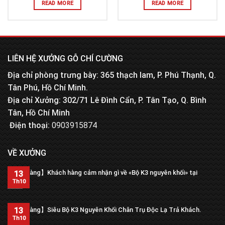
READ MORE
READ MORE
LIÊN HỆ XƯỞNG GỖ CHÍ CƯỜNG
Địa chỉ phòng trưng bày: 365 thạch lam, P. Phú Thạnh, Q.
Tân Phú, Hồ Chí Minh.
Địa chỉ Xưởng: 302/71 Lê Đình Cẩn, P. Tân Tạo, Q. Bình
Tân, Hồ Chí Minh
Điện thoại:
0903915874
VỀ XƯỞNG
【Trả hàng】Khách hàng cảm nhận gì về «Bộ K3 nguyên khối» tại
13
xưởng?
Th10
13
【Trả hàng】Siêu Bộ K3 Nguyên Khối Chân Trụ Độc Lạ Trả Khách.
Th10